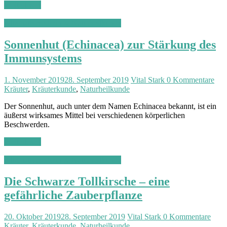
Weiterlesen
Alternativmedizin & Naturheilkunde
Sonnenhut (Echinacea) zur Stärkung des
Immunsystems
1. November 2019
28. September 2019
Vital Stark
0 Kommentare
Kräuter
,
Kräuterkunde
,
Naturheilkunde
Der Sonnenhut, auch unter dem Namen Echinacea bekannt, ist ein
äußerst wirksames Mittel bei verschiedenen körperlichen
Beschwerden.
Weiterlesen
Alternativmedizin & Naturheilkunde
Die Schwarze Tollkirsche – eine
gefährliche Zauberpflanze
20. Oktober 2019
28. September 2019
Vital Stark
0 Kommentare
Kräuter
,
Kräuterkunde
,
Naturheilkunde