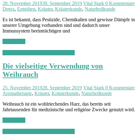
t
28. November 2019
30. September 2019
Vital Stark
0 Kommentare
|
Detox
,
Entgiften
,
Kräuter
,
Kräuterkunde
,
Naturheilkunde
F
i
Es ist bekannt, dass Pestizide, Chemikalien und gewisse Dämpfe in
t
unserer Umgebung vorhanden sind und dadurch unser
n
Immunsystem beeinträchtigen und
e
s
Weiterlesen
s
|
Alternativmedizin & Naturheilkunde
V
i
Die vielseitige Verwendung von
t
Weihrauch
a
l
i
25. November 2019
28. September 2019
Vital Stark
0 Kommentare
t
Aromatherapie
,
Kräuter
,
Kräuterkunde
,
Naturheilkunde
ä
t
Weihrauch ist ein wohlriechendes Harz, das bereits seit
Jahrtausenden für medizinische und religiöse Zwecke genutzt wird.
Weiterlesen
Alternativmedizin & Naturheilkunde