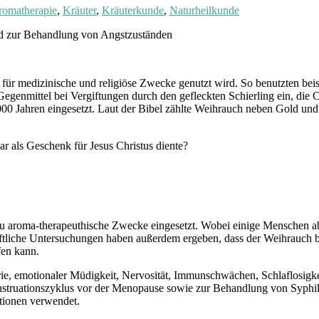
romatherapie
,
Kräuter
,
Kräuterkunde
,
Naturheilkunde
 und zur Behandlung von Angstzuständen
en für medizinische und religiöse Zwecke genutzt wird. So benutzten b
Gegenmittel bei Vergiftungen durch den gefleckten Schierling ein, di
000 Jahren eingesetzt. Laut der Bibel zählte Weihrauch neben Gold un
 als Geschenk für Jesus Christus diente?
zu aroma-therapeuthische Zwecke eingesetzt. Wobei einige Menschen 
ftliche Untersuchungen haben außerdem ergeben, dass der Weihrauch be
fen kann.
rie, emotionaler Müdigkeit, Nervosität, Immunschwächen, Schlaflosig
truationszyklus vor der Menopause sowie zur Behandlung von Syphilis
tionen verwendet.