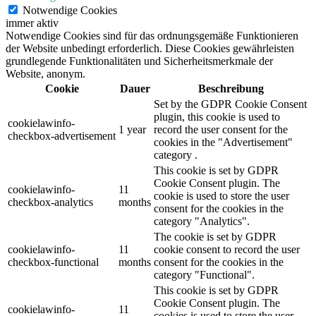
Notwendige Cookies
immer aktiv
Notwendige Cookies sind für das ordnungsgemäße Funktionieren
der Website unbedingt erforderlich. Diese Cookies gewährleisten
grundlegende Funktionalitäten und Sicherheitsmerkmale der
Website, anonym.
Cookie
Dauer
Beschreibung
Set by the GDPR Cookie Consent
plugin, this cookie is used to
cookielawinfo-
1 year
record the user consent for the
checkbox-advertisement
cookies in the "Advertisement"
category .
This cookie is set by GDPR
Cookie Consent plugin. The
cookielawinfo-
11
cookie is used to store the user
checkbox-analytics
months
consent for the cookies in the
category "Analytics".
The cookie is set by GDPR
cookielawinfo-
11
cookie consent to record the user
checkbox-functional
months
consent for the cookies in the
category "Functional".
This cookie is set by GDPR
Cookie Consent plugin. The
cookielawinfo-
11
cookies is used to store the user