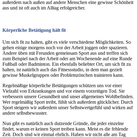
t
außerdem nach außen auf andere Menschen eine gewisse Schönheit
|
aus und ist oft auch im Alltag erfolgreicher.
F
i
t
n
Körperliche Betätigung hält fit
e
s
Um sich fit zu halten, gibt es viele verschiedene Möglichkeiten. So
s
gehen einige morgens noch vor der Arbeit joggen oder spazieren.
|
Andere üben mit Freunden gemeinsam Sport aus und treffen sich
V
zum Beispiel nach der Arbeit oder am Wochenende auf eine Runde
i
Fußball oder Badminton. Ein ebenfalls beliebter Ort, um sich fit zu
t
halten, ist natürlich auch das Fitnessstudio, in dem man gezielt
a
gewisse Muskelgruppen oder Problemzönchen trainieren kann.
l
i
Regelmäßige körperliche Betätigungen schützen uns vor einer
t
Vielzahl von Erkrankungen und vor einem vorzeitigen Tod. Sie
ä
verbessern unsere Gesundheit und unser allgemeines Wohlbefinden.
t
Wer regelmäßig Sport treibt, fühlt sich außerdem glücklicher. Durch
Sport steigern wir außerdem unser Selbstwertgefühl und wirken auf
andere selbstbewusster.
Nun gibt es natürlich auch dutzende Gründe, die jeder einzelne
findet, warum er keinen Sport treiben kann. Meist es die fehlende
Zeit. Doch sind wir einmal ehrlich. Haben wir nicht alle am Tag