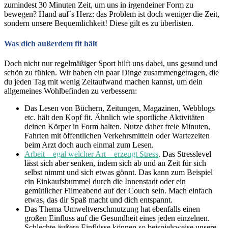
zumindest 30 Minuten Zeit, um uns in irgendeiner Form zu
bewegen? Hand auf´s Herz: das Problem ist doch weniger die Zeit,
sondern unsere Bequemlichkeit! Diese gilt es zu überlisten.
Was dich außerdem fit hält
Doch nicht nur regelmäßiger Sport hilft uns dabei, uns gesund und
schön zu fühlen. Wir haben ein paar Dinge zusammengetragen, die
du jeden Tag mit wenig Zeitaufwand machen kannst, um dein
allgemeines Wohlbefinden zu verbessern:
Das Lesen von Büchern, Zeitungen, Magazinen, Webblogs
etc. hält den Kopf fit. Ähnlich wie sportliche Aktivitäten
deinen Körper in Form halten. Nutze daher freie Minuten,
Fahrten mit öffentlichen Verkehrsmitteln oder Wartezeiten
beim Arzt doch auch einmal zum Lesen.
Arbeit – egal welcher Art – erzeugt Stress
. Das Stresslevel
lässt sich aber senken, indem sich ab und an Zeit für sich
selbst nimmt und sich etwas gönnt. Das kann zum Beispiel
ein Einkaufsbummel durch die Innenstadt oder ein
gemütlicher Filmeabend auf der Couch sein. Mach einfach
etwas, das dir Spaß macht und dich entspannt.
Das Thema Umweltverschmutzung hat ebenfalls einen
großen Einfluss auf die Gesundheit eines jeden einzelnen.
Schlechte äußere Einflüsse können so beispielsweise unsere