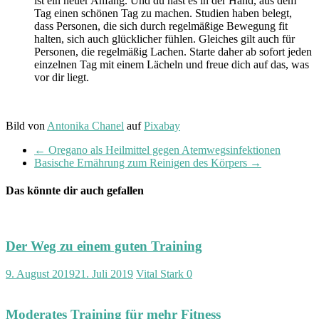
ist ein neuer Anfang. Und du hast es in der Hand, aus dem
Tag einen schönen Tag zu machen. Studien haben belegt,
dass Personen, die sich durch regelmäßige Bewegung fit
halten, sich auch glücklicher fühlen. Gleiches gilt auch für
Personen, die regelmäßig Lachen. Starte daher ab sofort jeden
einzelnen Tag mit einem Lächeln und freue dich auf das, was
vor dir liegt.
Bild von
Antonika Chanel
auf
Pixabay
←
Oregano als Heilmittel gegen Atemwegsinfektionen
Basische Ernährung zum Reinigen des Körpers
→
Das könnte dir auch gefallen
Der Weg zu einem guten Training
9. August 2019
21. Juli 2019
Vital Stark
0
Moderates Training für mehr Fitness