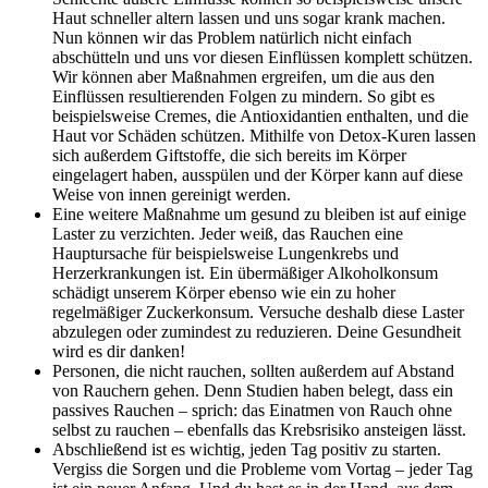
Haut schneller altern lassen und uns sogar krank machen.
Nun können wir das Problem natürlich nicht einfach
abschütteln und uns vor diesen Einflüssen komplett schützen.
Wir können aber Maßnahmen ergreifen, um die aus den
Einflüssen resultierenden Folgen zu mindern. So gibt es
beispielsweise Cremes, die Antioxidantien enthalten, und die
Haut vor Schäden schützen. Mithilfe von Detox-Kuren lassen
sich außerdem Giftstoffe, die sich bereits im Körper
eingelagert haben, ausspülen und der Körper kann auf diese
Weise von innen gereinigt werden.
Eine weitere Maßnahme um gesund zu bleiben ist auf einige
Laster zu verzichten. Jeder weiß, das Rauchen eine
Hauptursache für beispielsweise Lungenkrebs und
Herzerkrankungen ist. Ein übermäßiger Alkoholkonsum
schädigt unserem Körper ebenso wie ein zu hoher
regelmäßiger Zuckerkonsum. Versuche deshalb diese Laster
abzulegen oder zumindest zu reduzieren. Deine Gesundheit
wird es dir danken!
Personen, die nicht rauchen, sollten außerdem auf Abstand
von Rauchern gehen. Denn Studien haben belegt, dass ein
passives Rauchen – sprich: das Einatmen von Rauch ohne
selbst zu rauchen – ebenfalls das Krebsrisiko ansteigen lässt.
Abschließend ist es wichtig, jeden Tag positiv zu starten.
Vergiss die Sorgen und die Probleme vom Vortag – jeder Tag