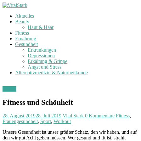
Zum
Inhalt
Aktuelles
springen
V
Beauty
i
Haut & Haar
t
Fitness
a
Ernährung
l
Gesundheit
Erkrankungen
S
Depressionen
t
Erkältung & Grippe
a
Angst und Stress
r
Alternativmedizin & Naturheilkunde
k
Fitness
G
e
Fitness und Schönheit
s
u
n
28. August 2019
28. Juli 2019
Vital Stark
0 Kommentare
Fitness
,
d
Frauengesundheit
,
Sport
,
Workout
h
e
Unsere Gesundheit ist unser größter Schatz, den wir haben, und auf
i
den wir gut Acht geben müssen. Wer gesund und fit ist, strahlt