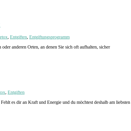
g
etox
,
Entgiften
,
Entgiftungsprogramm
der anderen Orten, an denen Sie sich oft aufhalten, sicher
tox
,
Entgiften
Fehlt es dir an Kraft und Energie und du möchtest deshalb am liebste