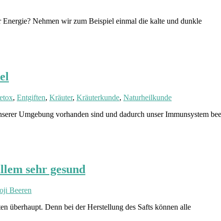
r Energie? Nehmen wir zum Beispiel einmal die kalte und dunkle
el
etox
,
Entgiften
,
Kräuter
,
Kräuterkunde
,
Naturheilkunde
 unserer Umgebung vorhanden sind und dadurch unser Immunsystem bee
 allem sehr gesund
oji Beeren
ten überhaupt. Denn bei der Herstellung des Safts können alle