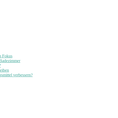
im Fokus
 Badezimmer
?
leiben
smittel verbessern?