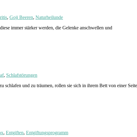
itis
,
Goji Beeren
,
Naturheilunde
 diese immer stärker werden, die Gelenke anschwellen und
af
,
Schlafstörungen
u schlafen und zu träumen, rollen sie sich in ihrem Bett von einer Seit
ox
,
Entgiften
,
Entgiftungsprogramm