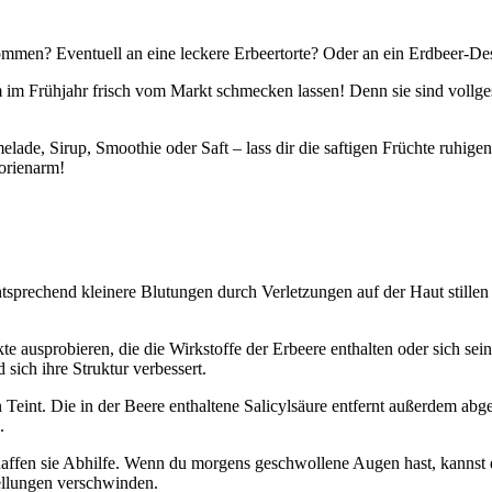
mmen? Eventuell an eine leckere Erbeertorte? Oder an ein Erdbeer-Des
m im Frühjahr frisch vom Markt schmecken lassen! Denn sie sind vollge
melade, Sirup, Smoothie oder Saft – lass dir die saftigen Früchte ruhi
lorienarm!
entsprechend kleinere Blutungen durch Verletzungen auf der Haut stil
kte ausprobieren, die die Wirkstoffe der Erbeere enthalten oder sich sei
 sich ihre Struktur verbessert.
 Teint. Die in der Beere enthaltene Salicylsäure entfernt außerdem ab
.
affen sie Abhilfe. Wenn du morgens geschwollene Augen hast, kannst 
ellungen verschwinden.