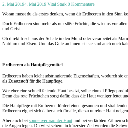
2. Mai 2019
4. Mai 2019
Vital Stark
0 Kommentare
Woran musst du als erstes denken, wenn dir Erdbeeren in den Sinn ko
Doch Erdbeeren sind mehr als nur süße Früchte, die wir uns vor alle
und Geist.
Ob direkt frisch aus der Schale in den Mund oder verarbeitet als Mar
Natrium und Eisen. Und das Gute an ihnen ist: sie sind auch noch ka
Erdbeeren als Hautpflegemittel
Erdbeeren haben leicht adstringierende Eigenschaften, wodurch sie 
als Zusatzstoff für die Hautpflege.
Wer eher eine schnell fettende Haut besitzt, sollte einmal Pflegeprodu
Denn das rote Früchtchen sorgt dafür, dass die Haut weniger fettet und
Die Hautpflege mit Erdbeeren fördert einen gesunden und strahlenden
Erdbeeren eignet sich daher auch für alle, die zu unreiner Haut neigen
Aber auch bei
sonnenverbrannter Haut
und bei verfärbten Zähnen sch
die Augen legen. Du wirst sehen: in kürzester Zeit werden die Schw