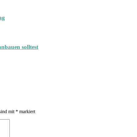
ag
nbauen solltest
sind mit
*
markiert