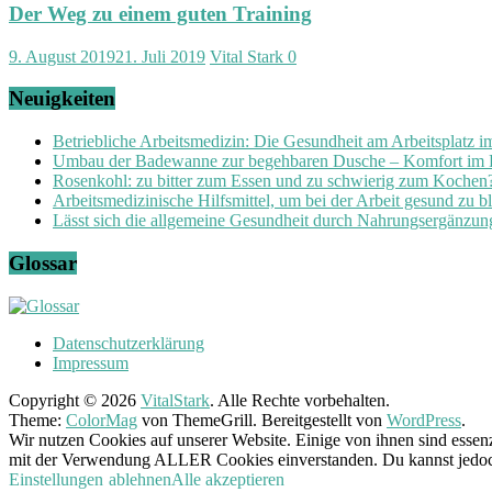
Der Weg zu einem guten Training
9. August 2019
21. Juli 2019
Vital Stark
0
Neuigkeiten
Betriebliche Arbeitsmedizin: Die Gesundheit am Arbeitsplatz 
Umbau der Badewanne zur begehbaren Dusche – Komfort im
Rosenkohl: zu bitter zum Essen und zu schwierig zum Kochen
Arbeitsmedizinische Hilfsmittel, um bei der Arbeit gesund zu b
Lässt sich die allgemeine Gesundheit durch Nahrungsergänzung
Glossar
Datenschutzerklärung
Impressum
Copyright © 2026
VitalStark
. Alle Rechte vorbehalten.
Theme:
ColorMag
von ThemeGrill. Bereitgestellt von
WordPress
.
Wir nutzen Cookies auf unserer Website. Einige von ihnen sind essenz
mit der Verwendung ALLER Cookies einverstanden. Du kannst jedoch 
Einstellungen
ablehnen
Alle akzeptieren