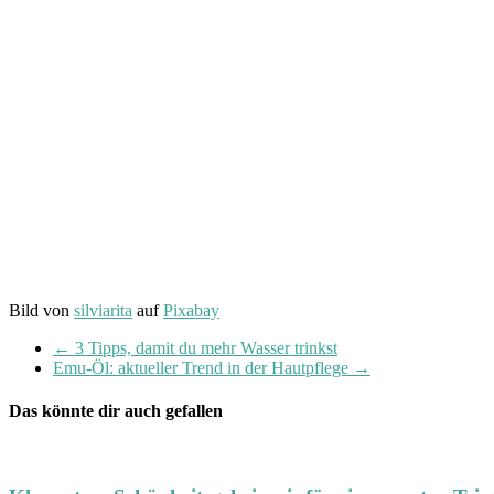
Bild von
silviarita
auf
Pixabay
←
3 Tipps, damit du mehr Wasser trinkst
Emu-Öl: aktueller Trend in der Hautpflege
→
Das könnte dir auch gefallen