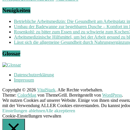
Neuigkeiten
Betriebliche Arbeitsmedizin: Die Gesundheit am Arbeitsplatz 
Umbau der Badewanne zur begehbaren Dusche – Komfort im
Rosenkohl: zu bitter zum Essen und zu schwierig zum Kochen
Arbeitsmedizinische Hilfsmittel, um bei der Arbeit gesund zu b
Lässt sich die allgemeine Gesundheit durch Nahrungsergänzung
Glossar
Datenschutzerklärung
Impressum
Copyright © 2026
VitalStark
. Alle Rechte vorbehalten.
Theme:
ColorMag
von ThemeGrill. Bereitgestellt von
WordPress
.
Wir nutzen Cookies auf unserer Website. Einige von ihnen sind essenz
mit der Verwendung ALLER Cookies einverstanden. Du kannst jedoch 
Einstellungen
ablehnen
Alle akzeptieren
Cookie-Einstellungen verwalten