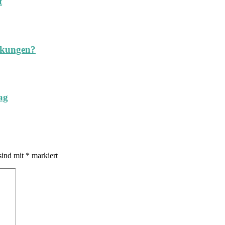
t
nkungen?
ag
sind mit
*
markiert