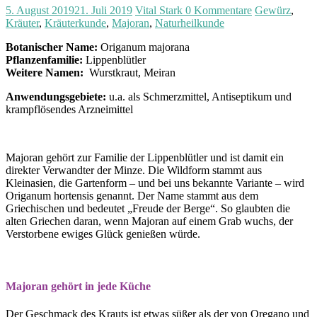
5. August 2019
21. Juli 2019
Vital Stark
0 Kommentare
Gewürz
,
Kräuter
,
Kräuterkunde
,
Majoran
,
Naturheilkunde
Botanischer Name:
Origanum majorana
Pflanzenfamilie:
Lippenblütler
Weitere Namen:
Wurstkraut, Meiran
Anwendungsgebiete:
u.a. als Schmerzmittel, Antiseptikum und
krampflösendes Arzneimittel
Majoran gehört zur Familie der Lippenblütler und ist damit ein
direkter Verwandter der Minze. Die Wildform stammt aus
Kleinasien, die Gartenform – und bei uns bekannte Variante – wird
Origanum hortensis genannt. Der Name stammt aus dem
Griechischen und bedeutet „Freude der Berge“. So glaubten die
alten Griechen daran, wenn Majoran auf einem Grab wuchs, der
Verstorbene ewiges Glück genießen würde.
Majoran gehört in jede Küche
Der Geschmack des Krauts ist etwas süßer als der von Oregano und