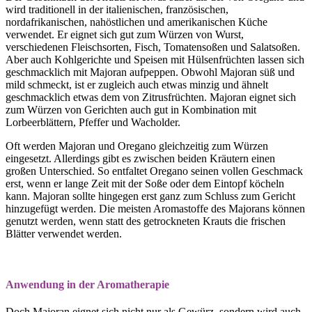
wird traditionell in der italienischen, französischen,
nordafrikanischen, nahöstlichen und amerikanischen Küche
verwendet. Er eignet sich gut zum Würzen von Wurst,
verschiedenen Fleischsorten, Fisch, Tomatensoßen und Salatsoßen.
Aber auch Kohlgerichte und Speisen mit Hülsenfrüchten lassen sich
geschmacklich mit Majoran aufpeppen. Obwohl Majoran süß und
mild schmeckt, ist er zugleich auch etwas minzig und ähnelt
geschmacklich etwas dem von Zitrusfrüchten. Majoran eignet sich
zum Würzen von Gerichten auch gut in Kombination mit
Lorbeerblättern, Pfeffer und Wacholder.
Oft werden Majoran und Oregano gleichzeitig zum Würzen
eingesetzt. Allerdings gibt es zwischen beiden Kräutern einen
großen Unterschied. So entfaltet Oregano seinen vollen Geschmack
erst, wenn er lange Zeit mit der Soße oder dem Eintopf köcheln
kann. Majoran sollte hingegen erst ganz zum Schluss zum Gericht
hinzugefügt werden. Die meisten Aromastoffe des Majorans können
genutzt werden, wenn statt des getrockneten Krauts die frischen
Blätter verwendet werden.
Anwendung in der Aromatherapie
Doch Majoran eignet sich nicht nur als Gewürz, sondern wird auch