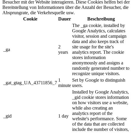
Besucher mit der Website interagieren. Diese Cookies helfen bei der
Bereitstellung von Informationen über die Anzahl der Besucher, die
Absprungrate, die Verkehrsquelle usw.
Cookie
Dauer
Beschreibung
The _ga cookie, installed by
Google Analytics, calculates
visitor, session and campaign
data and also keeps track of
2
site usage for the site's
_ga
years
analytics report. The cookie
stores information
anonymously and assigns a
randomly generated number to
recognize unique visitors.
1
Set by Google to distinguish
_gat_gtag_UA_43711856_7
minute
users.
Installed by Google Analytics,
_gid cookie stores information
on how visitors use a website,
while also creating an
analytics report of the
_gid
1 day
website's performance. Some
of the data that are collected
include the number of visitors,