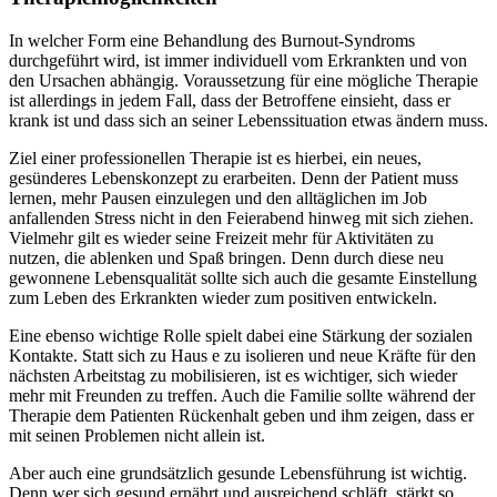
In welcher Form eine Behandlung des Burnout-Syndroms
durchgeführt wird, ist immer individuell vom Erkrankten und von
den Ursachen abhängig. Voraussetzung für eine mögliche Therapie
ist allerdings in jedem Fall, dass der Betroffene einsieht, dass er
krank ist und dass sich an seiner Lebenssituation etwas ändern muss.
Ziel einer professionellen Therapie ist es hierbei, ein neues,
gesünderes Lebenskonzept zu erarbeiten. Denn der Patient muss
lernen, mehr Pausen einzulegen und den alltäglichen im Job
anfallenden Stress nicht in den Feierabend hinweg mit sich ziehen.
Vielmehr gilt es wieder seine Freizeit mehr für Aktivitäten zu
nutzen, die ablenken und Spaß bringen. Denn durch diese neu
gewonnene Lebensqualität sollte sich auch die gesamte Einstellung
zum Leben des Erkrankten wieder zum positiven entwickeln.
Eine ebenso wichtige Rolle spielt dabei eine Stärkung der sozialen
Kontakte. Statt sich zu Haus e zu isolieren und neue Kräfte für den
nächsten Arbeitstag zu mobilisieren, ist es wichtiger, sich wieder
mehr mit Freunden zu treffen. Auch die Familie sollte während der
Therapie dem Patienten Rückenhalt geben und ihm zeigen, dass er
mit seinen Problemen nicht allein ist.
Aber auch eine grundsätzlich gesunde Lebensführung ist wichtig.
Denn wer sich gesund ernährt und ausreichend schläft, stärkt so