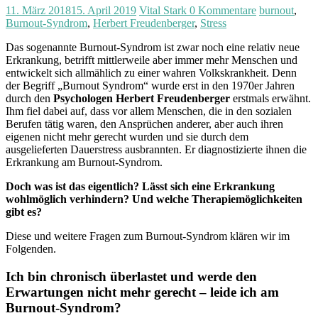
11. März 2018
15. April 2019
Vital Stark
0 Kommentare
burnout
,
Burnout-Syndrom
,
Herbert Freudenberger
,
Stress
Das sogenannte Burnout-Syndrom ist zwar noch eine relativ neue
Erkrankung, betrifft mittlerweile aber immer mehr Menschen und
entwickelt sich allmählich zu einer wahren Volkskrankheit. Denn
der Begriff „Burnout Syndrom“ wurde erst in den 1970er Jahren
durch den
Psychologen Herbert Freudenberger
erstmals erwähnt.
Ihm fiel dabei auf, dass vor allem Menschen, die in den sozialen
Berufen tätig waren, den Ansprüchen anderer, aber auch ihren
eigenen nicht mehr gerecht wurden und sie durch dem
ausgelieferten Dauerstress ausbrannten. Er diagnostizierte ihnen die
Erkrankung am Burnout-Syndrom.
Doch was ist das eigentlich? Lässt sich eine Erkrankung
wohlmöglich verhindern? Und welche Therapiemöglichkeiten
gibt es?
Diese und weitere Fragen zum Burnout-Syndrom klären wir im
Folgenden.
Ich bin chronisch überlastet und werde den
Erwartungen nicht mehr gerecht – leide ich am
Burnout-Syndrom?