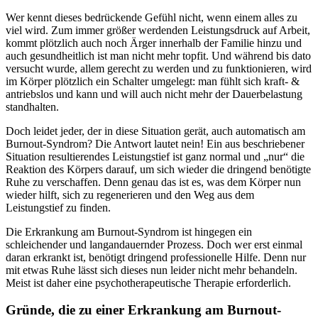
Wer kennt dieses bedrückende Gefühl nicht, wenn einem alles zu
viel wird. Zum immer größer werdenden Leistungsdruck auf Arbeit,
kommt plötzlich auch noch Ärger innerhalb der Familie hinzu und
auch gesundheitlich ist man nicht mehr topfit. Und während bis dato
versucht wurde, allem gerecht zu werden und zu funktionieren, wird
im Körper plötzlich ein Schalter umgelegt: man fühlt sich kraft- &
antriebslos und kann und will auch nicht mehr der Dauerbelastung
standhalten.
Doch leidet jeder, der in diese Situation gerät, auch automatisch am
Burnout-Syndrom? Die Antwort lautet nein! Ein aus beschriebener
Situation resultierendes Leistungstief ist ganz normal und „nur“ die
Reaktion des Körpers darauf, um sich wieder die dringend benötigte
Ruhe zu verschaffen. Denn genau das ist es, was dem Körper nun
wieder hilft, sich zu regenerieren und den Weg aus dem
Leistungstief zu finden.
Die Erkrankung am Burnout-Syndrom ist hingegen ein
schleichender und langandauernder Prozess. Doch wer erst einmal
daran erkrankt ist, benötigt dringend professionelle Hilfe. Denn nur
mit etwas Ruhe lässt sich dieses nun leider nicht mehr behandeln.
Meist ist daher eine psychotherapeutische Therapie erforderlich.
Gründe, die zu einer Erkrankung am Burnout-