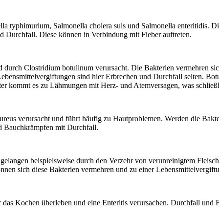
lla typhimurium, Salmonella cholera suis und Salmonella enteritidis. 
 Durchfall. Diese können in Verbindung mit Fieber auftreten.
ird durch Clostridium botulinum verursacht. Die Bakterien vermehren s
ebensmittelvergiftungen sind hier Erbrechen und Durchfall selten. Bo
ter kommt es zu Lähmungen mit Herz- und Atemversagen, was schließli
aureus verursacht und führt häufig zu Hautproblemen. Werden die Bak
nd Bauchkrämpfen mit Durchfall.
elangen beispielsweise durch den Verzehr von verunreinigtem Fleisch
önnen sich diese Bakterien vermehren und zu einer Lebensmittelvergi
r das Kochen überleben und eine Enteritis verursachen. Durchfall und Er