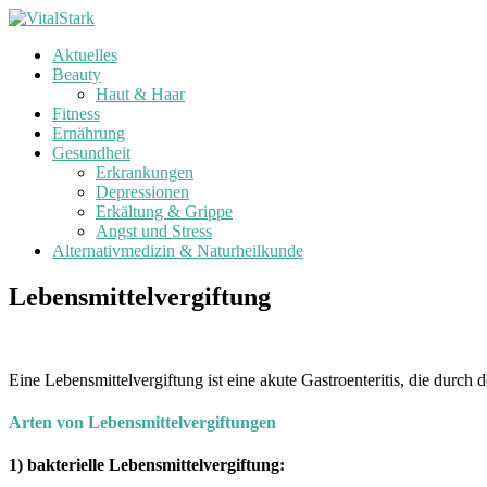
Zum
Inhalt
Aktuelles
springen
V
Beauty
i
Haut & Haar
t
Fitness
a
Ernährung
l
Gesundheit
Erkrankungen
S
Depressionen
t
Erkältung & Grippe
a
Angst und Stress
r
Alternativmedizin & Naturheilkunde
k
Lebensmittelvergiftung
G
e
s
u
Eine Lebensmittelvergiftung ist eine akute Gastroenteritis, die durc
n
d
Arten von Lebensmittelvergiftungen
h
e
1) bakterielle Lebensmittelvergiftung:
i