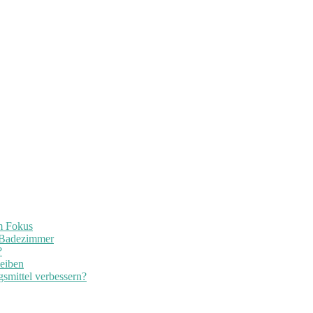
im Fokus
 Badezimmer
?
leiben
smittel verbessern?