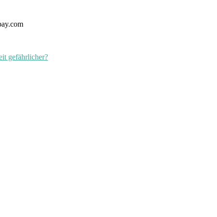
bay.com
it gefährlicher?