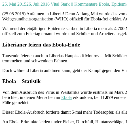
25. Mai 2015
26. Juli 2016
Vital Stark
0 Kommentare
Ebola
,
Epidemi
(25.05.2015) Aufatmen in Liberia! Denn Anfang Mai wurde das von 
Weltgesundheitsorganisation (WHO) offiziell für Ebola-frei erklärt. 
Während der einjährigen Epidemie starben in Liberia mehr als 4.700 
offiziell zum Feiertag ernannt wurde und Schüler und Arbeiter ausgel
Liberianer feiern das Ebola-Ende
Tausende feierten auch in Liberias Hauptstadt Monrovia. Mit Schilde
trommelten und schwenkten Fahnen.
Doch während Liberia aufatmen kann, geht der Kampf gegen den Viru
Ebola – Statistik
Von dem Ausbruch des Virus in Westafrika wurde erstmals im März 20
berichtet, in denen Menschen an
Ebola
erkrankten, bei
11.079
endete 
Fälle gemeldet.
Dieser Ebola-Ausbruch forderte damit 5-mal mehr Todesopfer, als a
An Ebola Erkrankte leiden under Fieber, Durchfall, Hautausschläge,