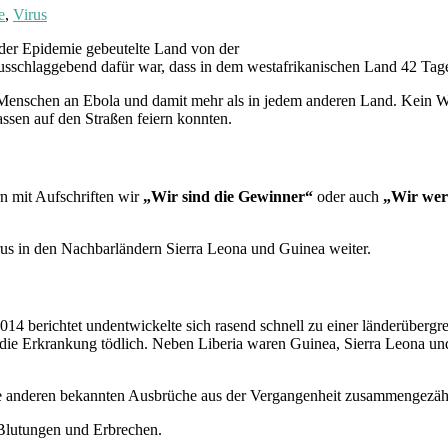
e
,
Virus
der Epidemie gebeutelte Land von der
Ausschlaggebend dafür war, dass in dem westafrikanischen Land 42 Tage 
Menschen an Ebola und damit mehr als in jedem anderen Land. Kein Wun
assen auf den Straßen feiern konnten.
rn mit Aufschriften wir
„Wir sind die Gewinner“
oder auch
„Wir wer
s in den Nachbarländern Sierra Leona und Guinea weiter.
14 berichtet undentwickelte sich rasend schnell zu einer länderüberg
die Erkrankung tödlich. Neben Liberia waren Guinea, Sierra Leona un
lle anderen bekannten Ausbrüche aus der Vergangenheit zusammengezähl
 Blutungen und Erbrechen.