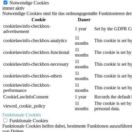
Notwendige Cookies
immer aktiv
Notwendige Cookies sind für das ordnungsgemäße Funktionieren der 
Cookie
Dauer
cookielawinfo-checkbox-
1 year
Set by the GDPR Cook
advertisement
11
cookielawinfo-checkbox-analytics
This cookie is set b
months
11
cookielawinfo-checkbox-functional
The cookie is set by
months
11
cookielawinfo-checkbox-necessary
This cookie is set b
months
11
cookielawinfo-checkbox-others
This cookie is set b
months
cookielawinfo-checkbox-
11
This cookie is set 
performance
months
CookieLawInfoConsent
1 year
Records the default 
11
The cookie is set by
viewed_cookie_policy
months
personal data.
Funktionale Cookies
Funktionale Cookies
Funktionale Cookies helfen dabei, bestimmte Funktionen auszuführe
von Dritten.