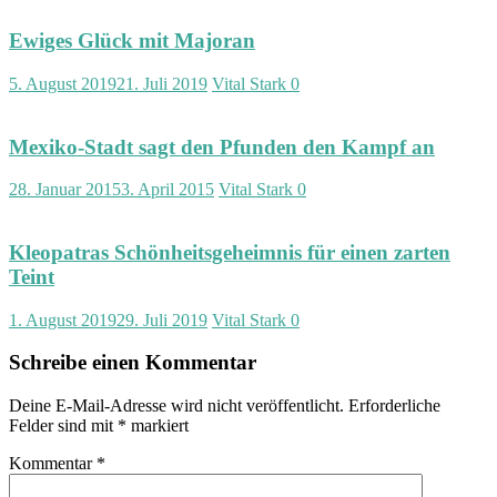
t
|
Ewiges Glück mit Majoran
F
i
5. August 2019
21. Juli 2019
Vital Stark
0
t
n
e
Mexiko-Stadt sagt den Pfunden den Kampf an
s
s
|
28. Januar 2015
3. April 2015
Vital Stark
0
V
i
t
Kleopatras Schönheitsgeheimnis für einen zarten
a
Teint
l
i
1. August 2019
29. Juli 2019
Vital Stark
0
t
ä
Schreibe einen Kommentar
t
Deine E-Mail-Adresse wird nicht veröffentlicht.
Erforderliche
Felder sind mit
*
markiert
Kommentar
*