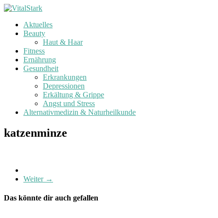
Zum
Inhalt
Aktuelles
springen
V
Beauty
i
Haut & Haar
t
Fitness
a
Ernährung
l
Gesundheit
Erkrankungen
S
Depressionen
t
Erkältung & Grippe
a
Angst und Stress
r
Alternativmedizin & Naturheilkunde
k
katzenminze
G
e
s
u
n
Weiter →
d
h
Das könnte dir auch gefallen
e
i