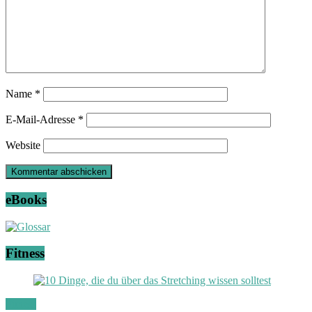
Name
*
E-Mail-Adresse
*
Website
eBooks
Fitness
Fitness