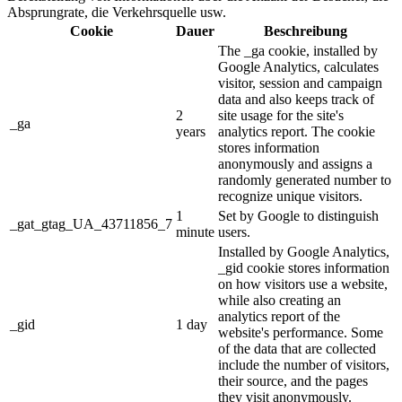
Absprungrate, die Verkehrsquelle usw.
Cookie
Dauer
Beschreibung
The _ga cookie, installed by
Google Analytics, calculates
visitor, session and campaign
data and also keeps track of
2
site usage for the site's
_ga
years
analytics report. The cookie
stores information
anonymously and assigns a
randomly generated number to
recognize unique visitors.
1
Set by Google to distinguish
_gat_gtag_UA_43711856_7
minute
users.
Installed by Google Analytics,
_gid cookie stores information
on how visitors use a website,
while also creating an
analytics report of the
_gid
1 day
website's performance. Some
of the data that are collected
include the number of visitors,
their source, and the pages
they visit anonymously.