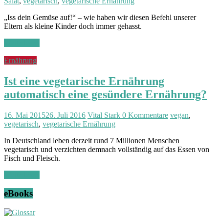
Salat
,
vegetarisch
,
vegetarische Ernährung
t
|
„Iss dein Gemüse auf!“ – wie haben wir diesen Befehl unserer
F
Eltern als kleine Kinder doch immer gehasst.
i
t
Weiterlesen
n
e
Ernährung
s
s
Ist eine vegetarische Ernährung
|
V
automatisch eine gesündere Ernährung?
i
t
16. Mai 2015
26. Juli 2016
Vital Stark
0 Kommentare
vegan
,
a
vegetarisch
,
vegetarische Ernährung
l
i
In Deutschland leben derzeit rund 7 Millionen Menschen
t
vegetarisch und verzichten demnach vollständig auf das Essen von
ä
Fisch und Fleisch.
t
Weiterlesen
eBooks