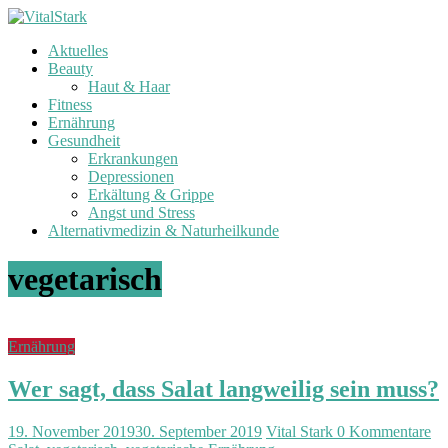
Zum
Inhalt
Aktuelles
springen
V
Beauty
i
Haut & Haar
t
Fitness
a
Ernährung
l
Gesundheit
Erkrankungen
S
Depressionen
t
Erkältung & Grippe
a
Angst und Stress
r
Alternativmedizin & Naturheilkunde
k
vegetarisch
G
e
s
u
Ernährung
n
d
Wer sagt, dass Salat langweilig sein muss?
h
e
19. November 2019
30. September 2019
Vital Stark
0 Kommentare
i