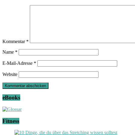
Kommentar
*
Name
*
E-Mail-Adresse
*
Website
eBooks
Fitness