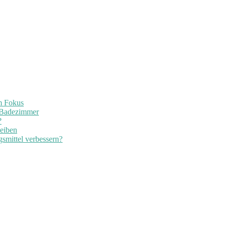
im Fokus
 Badezimmer
?
leiben
smittel verbessern?