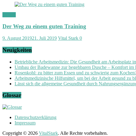
Fitness
Der Weg zu einem guten Training
9. August 2019
21. Juli 2019
Vital Stark
0
Neuigkeiten
Betriebliche Arbeitsmedizin: Die Gesundheit am Arbeitsplatz 
Umbau der Badewanne zur begehbaren Dusche – Komfort im
Rosenkohl: zu bitter zum Essen und zu schwierig zum Kochen
Arbeitsmedizinische Hilfsmittel, um bei der Arbeit gesund zu b
Lässt sich die allgemeine Gesundheit durch Nahrungsergänzung
Glossar
Datenschutzerklärung
Impressum
Copyright © 2026
VitalStark
. Alle Rechte vorbehalten.