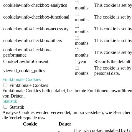
11
cookielawinfo-checkbox-analytics
This cookie is set b
months
11
cookielawinfo-checkbox-functional
The cookie is set by
months
11
cookielawinfo-checkbox-necessary
This cookie is set b
months
11
cookielawinfo-checkbox-others
This cookie is set b
months
cookielawinfo-checkbox-
11
This cookie is set 
performance
months
CookieLawInfoConsent
1 year
Records the default 
11
The cookie is set by
viewed_cookie_policy
months
personal data.
Funktionale Cookies
Funktionale Cookies
Funktionale Cookies helfen dabei, bestimmte Funktionen auszuführe
von Dritten.
Statistik
Statistik
Analyse-Cookies werden verwendet, um zu verstehen, wie Besucher mit
die Verkehrsquelle usw.
Cookie
Dauer
The _ga cookie, installed by Goo