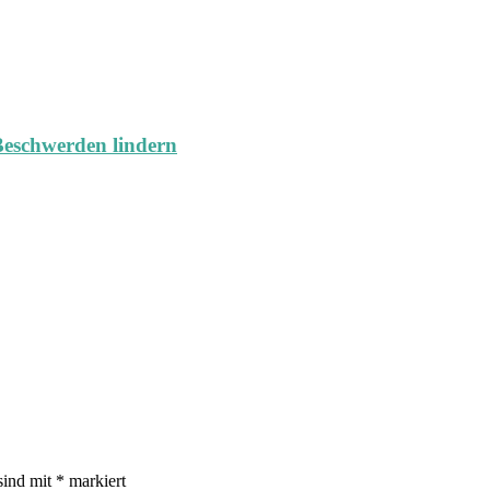
Beschwerden lindern
sind mit
*
markiert