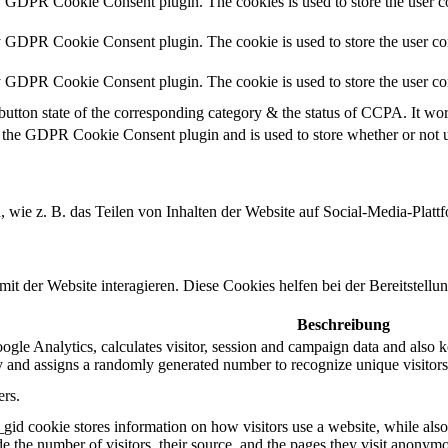
y GDPR Cookie Consent plugin. The cookies is used to store the user co
y GDPR Cookie Consent plugin. The cookie is used to store the user con
by GDPR Cookie Consent plugin. The cookie is used to store the user co
button state of the corresponding category & the status of CCPA. It wo
 the GDPR Cookie Consent plugin and is used to store whether or not us
n, wie z. B. das Teilen von Inhalten der Website auf Social-Media-P
 der Website interagieren. Diese Cookies helfen bei der Bereitstellu
Beschreibung
gle Analytics, calculates visitor, session and campaign data and also kee
 and assigns a randomly generated number to recognize unique visitors
ers.
_gid cookie stores information on how visitors use a website, while also
ude the number of visitors, their source, and the pages they visit anonym