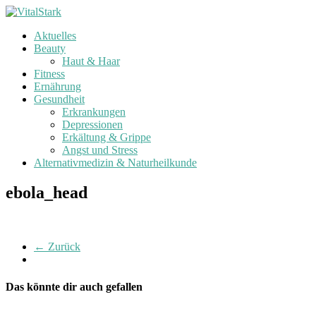
Zum
Inhalt
Aktuelles
springen
V
Beauty
i
Haut & Haar
t
Fitness
a
Ernährung
l
Gesundheit
Erkrankungen
S
Depressionen
t
Erkältung & Grippe
a
Angst und Stress
r
Alternativmedizin & Naturheilkunde
k
ebola_head
G
e
s
u
← Zurück
n
d
h
Das könnte dir auch gefallen
e
i