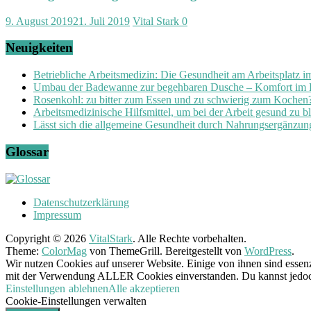
9. August 2019
21. Juli 2019
Vital Stark
0
Neuigkeiten
Betriebliche Arbeitsmedizin: Die Gesundheit am Arbeitsplatz 
Umbau der Badewanne zur begehbaren Dusche – Komfort im
Rosenkohl: zu bitter zum Essen und zu schwierig zum Kochen
Arbeitsmedizinische Hilfsmittel, um bei der Arbeit gesund zu b
Lässt sich die allgemeine Gesundheit durch Nahrungsergänzung
Glossar
Datenschutzerklärung
Impressum
Copyright © 2026
VitalStark
. Alle Rechte vorbehalten.
Theme:
ColorMag
von ThemeGrill. Bereitgestellt von
WordPress
.
Wir nutzen Cookies auf unserer Website. Einige von ihnen sind essenz
mit der Verwendung ALLER Cookies einverstanden. Du kannst jedoch 
Einstellungen
ablehnen
Alle akzeptieren
Cookie-Einstellungen verwalten