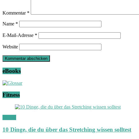
Kommentar
*
Name
*
E-Mail-Adresse
*
Website
eBooks
Fitness
Fitness
10 Dinge, die du über das Stretching wissen solltest