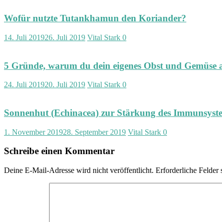
t
|
Wofür nutzte Tutankhamun den Koriander?
F
i
14. Juli 2019
26. Juli 2019
Vital Stark
0
t
n
e
5 Gründe, warum du dein eigenes Obst und Gemüse a
s
s
|
24. Juli 2019
20. Juli 2019
Vital Stark
0
V
i
t
Sonnenhut (Echinacea) zur Stärkung des Immunsyst
a
l
1. November 2019
28. September 2019
Vital Stark
0
i
t
Schreibe einen Kommentar
ä
t
Deine E-Mail-Adresse wird nicht veröffentlicht.
Erforderliche Felder 