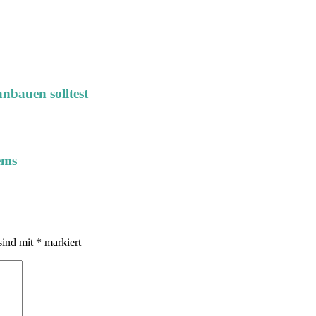
nbauen solltest
ems
sind mit
*
markiert