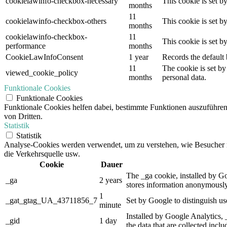
cookielawinfo-checkbox-necessary
This cookie is set b
months
11
cookielawinfo-checkbox-others
This cookie is set b
months
cookielawinfo-checkbox-
11
This cookie is set 
performance
months
CookieLawInfoConsent
1 year
Records the default 
11
The cookie is set by
viewed_cookie_policy
months
personal data.
Funktionale Cookies
Funktionale Cookies
Funktionale Cookies helfen dabei, bestimmte Funktionen auszuführe
von Dritten.
Statistik
Statistik
Analyse-Cookies werden verwendet, um zu verstehen, wie Besucher mit
die Verkehrsquelle usw.
Cookie
Dauer
The _ga cookie, installed by Goo
_ga
2 years
stores information anonymously
1
_gat_gtag_UA_43711856_7
Set by Google to distinguish us
minute
Installed by Google Analytics, 
_gid
1 day
the data that are collected incl