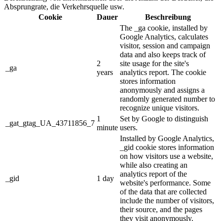
Absprungrate, die Verkehrsquelle usw.
Cookie
Dauer
Beschreibung
The _ga cookie, installed by
Google Analytics, calculates
visitor, session and campaign
data and also keeps track of
2
site usage for the site's
_ga
years
analytics report. The cookie
stores information
anonymously and assigns a
randomly generated number to
recognize unique visitors.
1
Set by Google to distinguish
_gat_gtag_UA_43711856_7
minute
users.
Installed by Google Analytics,
_gid cookie stores information
on how visitors use a website,
while also creating an
analytics report of the
_gid
1 day
website's performance. Some
of the data that are collected
include the number of visitors,
their source, and the pages
they visit anonymously.