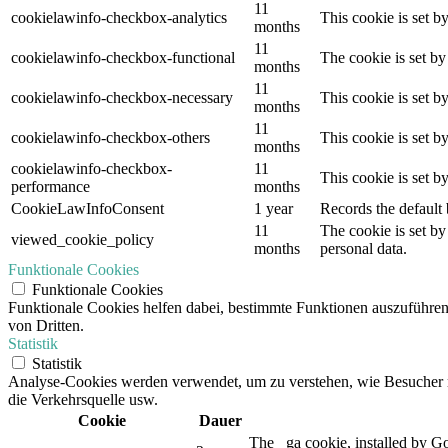
11
cookielawinfo-checkbox-analytics
This cookie is set b
months
11
cookielawinfo-checkbox-functional
The cookie is set by
months
11
cookielawinfo-checkbox-necessary
This cookie is set b
months
11
cookielawinfo-checkbox-others
This cookie is set b
months
cookielawinfo-checkbox-
11
This cookie is set 
performance
months
CookieLawInfoConsent
1 year
Records the default 
11
The cookie is set by
viewed_cookie_policy
months
personal data.
Funktionale Cookies
Funktionale Cookies
Funktionale Cookies helfen dabei, bestimmte Funktionen auszuführe
von Dritten.
Statistik
Statistik
Analyse-Cookies werden verwendet, um zu verstehen, wie Besucher mit
die Verkehrsquelle usw.
Cookie
Dauer
The _ga cookie, installed by Goo