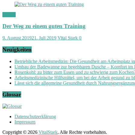
Fitness
Der Weg zu einem guten Training
9. August 2019
21. Juli 2019
Vital Stark
0
Neuigkeiten
Betriebliche Arbeitsmedizin: Die Gesundheit am Arbeitsplatz 
Umbau der Badewanne zur begehbaren Dusche – Komfort im
Rosenkohl: zu bitter zum Essen und zu schwierig zum Kochen
Arbeitsmedizinische Hilfsmittel, um bei der Arbeit gesund zu b
Lässt sich die allgemeine Gesundheit durch Nahrungsergänzung
Glossar
Datenschutzerklärung
Impressum
Copyright © 2026
VitalStark
. Alle Rechte vorbehalten.