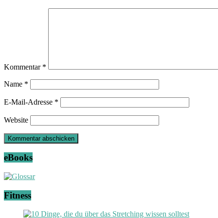
Kommentar
*
Name
*
E-Mail-Adresse
*
Website
eBooks
Fitness