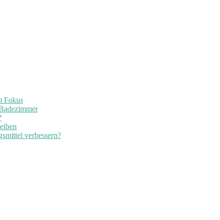
im Fokus
 Badezimmer
?
leiben
smittel verbessern?