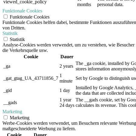
viewed_cookie_policy
months
personal data.
Funktionale Cookies
Funktionale Cookies
Funktionale Cookies helfen dabei, bestimmte Funktionen auszuführe
von Dritten.
Statistik
Statistik
Analyse-Cookies werden verwendet, um zu verstehen, wie Besucher mit
die Verkehrsquelle usw.
Cookie
Dauer
The _ga cookie, installed by Goo
_ga
2 years
stores information anonymously
1
_gat_gtag_UA_43711856_7
Set by Google to distinguish us
minute
Installed by Google Analytics, 
_gid
1 day
the data that are collected incl
1 year
The __gads cookie, set by Goog
__gads
24 days
calculates its revenue. This co
Marketing
Marketing
Werbe-Cookies werden verwendet, um Besuchern relevante Werbung 
maßgeschneiderte Werbung zu liefern.
Cookie
Dauer