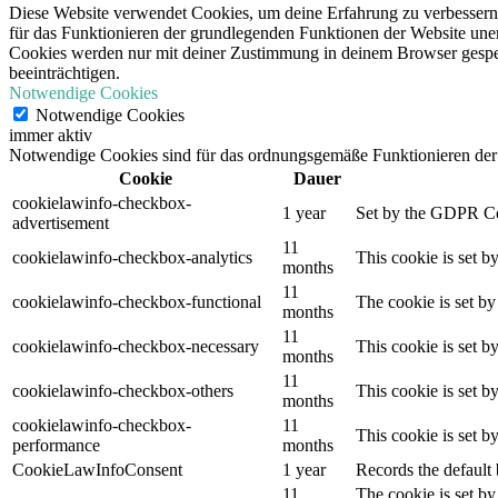
Diese Website verwendet Cookies, um deine Erfahrung zu verbessern,
für das Funktionieren der grundlegenden Funktionen der Website unerl
Cookies werden nur mit deiner Zustimmung in deinem Browser gespeic
beeinträchtigen.
Notwendige Cookies
Notwendige Cookies
immer aktiv
Notwendige Cookies sind für das ordnungsgemäße Funktionieren der 
Cookie
Dauer
cookielawinfo-checkbox-
1 year
Set by the GDPR Cook
advertisement
11
cookielawinfo-checkbox-analytics
This cookie is set b
months
11
cookielawinfo-checkbox-functional
The cookie is set by
months
11
cookielawinfo-checkbox-necessary
This cookie is set b
months
11
cookielawinfo-checkbox-others
This cookie is set b
months
cookielawinfo-checkbox-
11
This cookie is set 
performance
months
CookieLawInfoConsent
1 year
Records the default 
11
The cookie is set by