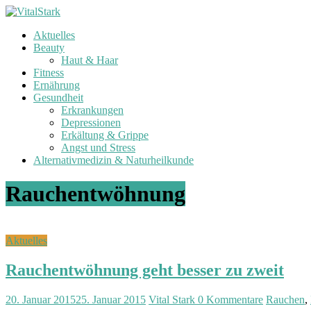
Zum
Inhalt
Aktuelles
springen
V
Beauty
i
Haut & Haar
t
Fitness
a
Ernährung
l
Gesundheit
Erkrankungen
S
Depressionen
t
Erkältung & Grippe
a
Angst und Stress
r
Alternativmedizin & Naturheilkunde
k
Rauchentwöhnung
G
e
s
u
Aktuelles
n
d
Rauchentwöhnung geht besser zu zweit
h
e
20. Januar 2015
25. Januar 2015
Vital Stark
0 Kommentare
Rauchen
,
i