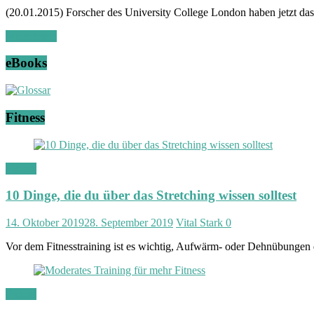
t
(20.01.2015) Forscher des University College London haben jetzt das b
|
F
Weiterlesen
i
t
eBooks
n
e
s
s
Fitness
|
V
i
t
a
Fitness
l
i
10 Dinge, die du über das Stretching wissen solltest
t
ä
14. Oktober 2019
28. September 2019
Vital Stark
0
t
Vor dem Fitnesstraining ist es wichtig, Aufwärm- oder Dehnübungen
Fitness