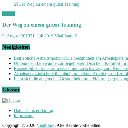
Fitness
Der Weg zu einem guten Training
9. August 2019
21. Juli 2019
Vital Stark
0
Neuigkeiten
Betriebliche Arbeitsmedizin: Die Gesundheit am Arbeitsplatz 
Umbau der Badewanne zur begehbaren Dusche – Komfort im
Rosenkohl: zu bitter zum Essen und zu schwierig zum Kochen
Arbeitsmedizinische Hilfsmittel, um bei der Arbeit gesund zu b
Lässt sich die allgemeine Gesundheit durch Nahrungsergänzung
Glossar
Datenschutzerklärung
Impressum
Copyright © 2026
VitalStark
. Alle Rechte vorbehalten.