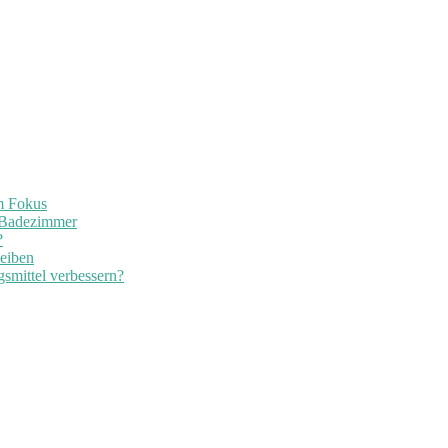
im Fokus
 Badezimmer
?
leiben
smittel verbessern?