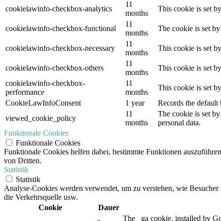
11
cookielawinfo-checkbox-analytics
This cookie is set b
months
11
cookielawinfo-checkbox-functional
The cookie is set by
months
11
cookielawinfo-checkbox-necessary
This cookie is set b
months
11
cookielawinfo-checkbox-others
This cookie is set b
months
cookielawinfo-checkbox-
11
This cookie is set 
performance
months
CookieLawInfoConsent
1 year
Records the default 
11
The cookie is set by
viewed_cookie_policy
months
personal data.
Funktionale Cookies
Funktionale Cookies
Funktionale Cookies helfen dabei, bestimmte Funktionen auszuführe
von Dritten.
Statistik
Statistik
Analyse-Cookies werden verwendet, um zu verstehen, wie Besucher mit
die Verkehrsquelle usw.
Cookie
Dauer
The _ga cookie, installed by Goo