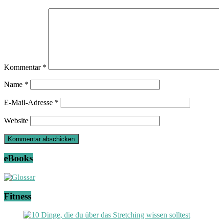
Kommentar
*
Name
*
E-Mail-Adresse
*
Website
eBooks
Fitness