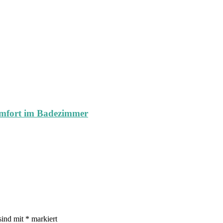
mfort im Badezimmer
sind mit
*
markiert