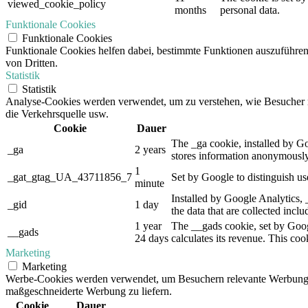
viewed_cookie_policy
months
personal data.
Funktionale Cookies
Funktionale Cookies
Funktionale Cookies helfen dabei, bestimmte Funktionen auszuführe
von Dritten.
Statistik
Statistik
Analyse-Cookies werden verwendet, um zu verstehen, wie Besucher mit
die Verkehrsquelle usw.
Cookie
Dauer
The _ga cookie, installed by Goo
_ga
2 years
stores information anonymously
1
_gat_gtag_UA_43711856_7
Set by Google to distinguish us
minute
Installed by Google Analytics, 
_gid
1 day
the data that are collected incl
1 year
The __gads cookie, set by Goog
__gads
24 days
calculates its revenue. This co
Marketing
Marketing
Werbe-Cookies werden verwendet, um Besuchern relevante Werbung 
maßgeschneiderte Werbung zu liefern.
Cookie
Dauer