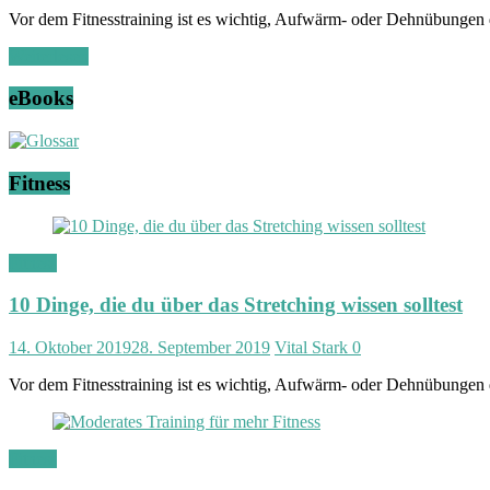
t
Vor dem Fitnesstraining ist es wichtig, Aufwärm- oder Dehnübungen
|
F
Weiterlesen
i
t
eBooks
n
e
s
s
Fitness
|
V
i
t
a
Fitness
l
i
10 Dinge, die du über das Stretching wissen solltest
t
ä
14. Oktober 2019
28. September 2019
Vital Stark
0
t
Vor dem Fitnesstraining ist es wichtig, Aufwärm- oder Dehnübungen
Fitness