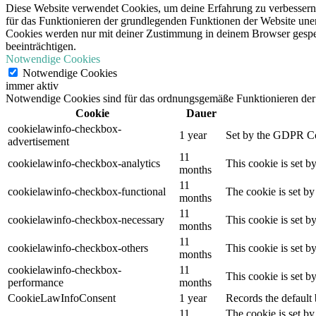
Diese Website verwendet Cookies, um deine Erfahrung zu verbessern,
für das Funktionieren der grundlegenden Funktionen der Website unerl
Cookies werden nur mit deiner Zustimmung in deinem Browser gespeic
beeinträchtigen.
Notwendige Cookies
Notwendige Cookies
immer aktiv
Notwendige Cookies sind für das ordnungsgemäße Funktionieren der 
Cookie
Dauer
cookielawinfo-checkbox-
1 year
Set by the GDPR Cook
advertisement
11
cookielawinfo-checkbox-analytics
This cookie is set b
months
11
cookielawinfo-checkbox-functional
The cookie is set by
months
11
cookielawinfo-checkbox-necessary
This cookie is set b
months
11
cookielawinfo-checkbox-others
This cookie is set b
months
cookielawinfo-checkbox-
11
This cookie is set 
performance
months
CookieLawInfoConsent
1 year
Records the default 
11
The cookie is set by