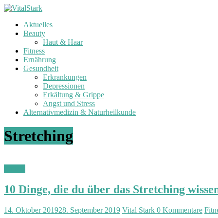
Zum
Inhalt
Aktuelles
springen
V
Beauty
i
Haut & Haar
t
Fitness
a
Ernährung
l
Gesundheit
Erkrankungen
S
Depressionen
t
Erkältung & Grippe
a
Angst und Stress
r
Alternativmedizin & Naturheilkunde
k
Stretching
G
e
s
u
Fitness
n
d
10 Dinge, die du über das Stretching wissen
h
e
14. Oktober 2019
28. September 2019
Vital Stark
0 Kommentare
Fitn
i